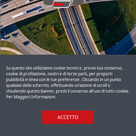
mail:
info@suardispa.it
pec:
suardispa@legalmail.it
segnalazioni - whistleblowing
Su questo sito utilizziamo cookie tecnici e, previo tuo consenso,
cookie di profilazione, nostri e di terze parti, per proporti
pubblicità in linea con le tue preferenze. Cliccando in un punto
qualsiasi dello schermo, effettuando un'azione di scroll o
2023 Tutti i diritti riservarti a Suardi Spa
chiudendo questo banner, presti il consenso all'uso di tutti i cookie.
C.F e P.IVA: 03231070164
Per Maggiori Informazioni
designed by
graficaPASSWORD.it
ACCETTO